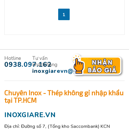
1
Hotline
Tư vấn
0938.097.162
khách hàng
inoxgiarevn@gmail.com
Chuyên Inox - Thép không gỉ nhập khẩu
tại TP.HCM
INOXGIARE.VN
Địa chỉ: Đường số 7, (Tổng kho Saccombank) KCN