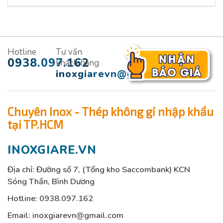
Hotline
Tư vấn
0938.097.162
khách hàng
inoxgiarevn@gmail.com
Chuyên Inox - Thép không gỉ nhập khẩu
tại TP.HCM
INOXGIARE.VN
Địa chỉ: Đường số 7, (Tổng kho Saccombank) KCN
Sóng Thần, Bình Dương
Hotline:
0938.097.162
Email:
inoxgiarevn@gmail.com