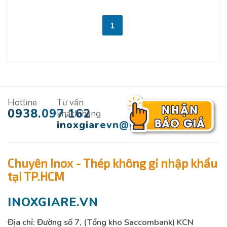
1
Hotline
Tư vấn
0938.097.162
khách hàng
inoxgiarevn@gmail.com
Chuyên Inox - Thép không gỉ nhập khẩu
tại TP.HCM
INOXGIARE.VN
Địa chỉ: Đường số 7, (Tổng kho Saccombank) KCN