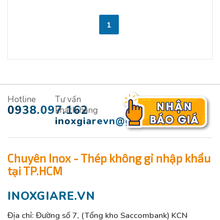
1
Hotline
Tư vấn
0938.097.162
khách hàng
inoxgiarevn@gmail.com
Chuyên Inox - Thép không gỉ nhập khẩu
tại TP.HCM
INOXGIARE.VN
Địa chỉ: Đường số 7, (Tổng kho Saccombank) KCN