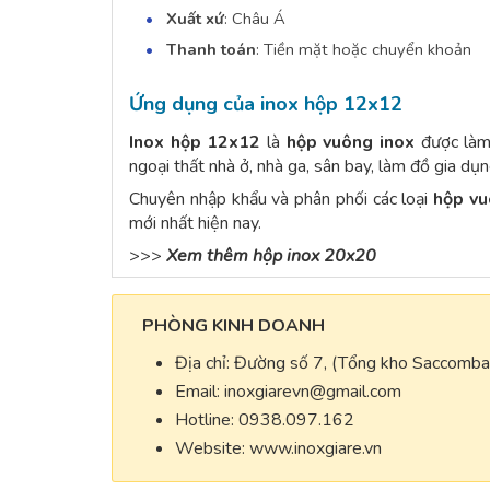
Xuất xứ
: Châu Á
Thanh toán
: Tiền mặt hoặc chuyển khoản
Ứng dụng của inox hộp 12x12
Inox hộp 12x12
là
hộp vuông inox
được làm 
ngoại thất nhà ở, nhà ga, sân bay, làm đồ gia dụn
Chuyên nhập khẩu và phân phối các loại
hộp vu
mới nhất hiện nay.
>>>
Xem thêm hộp inox 20x20
PHÒNG KINH DOANH
Địa chỉ: Đường số 7, (Tổng kho Saccomb
Email:
inoxgiarevn@gmail.com
Hotline: 0938.097.162
Website: www.inoxgiare.vn