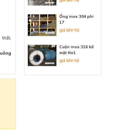
Ống inox 304 phi
17
giá liên hệ
 thất,
Cuộn inox 316 bề
mặt No1
vuông
giá liên hệ