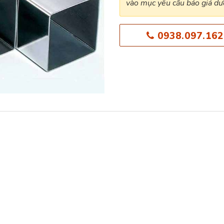
vào mục yêu cầu báo giá dướ
0938.097.162