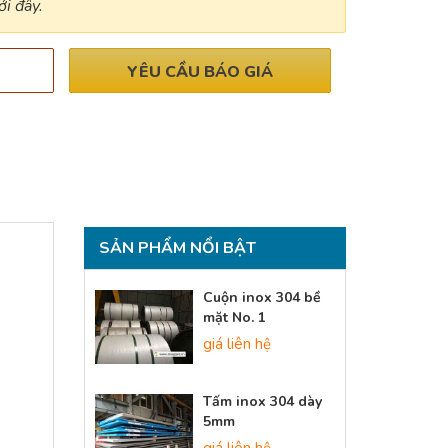
i đây.
YÊU CẦU BÁO GIÁ
SẢN PHẨM NỔI BẬT
Cuộn inox 304 bề
mặt No. 1
giá liên hệ
Tấm inox 304 dày
5mm
giá liên hệ