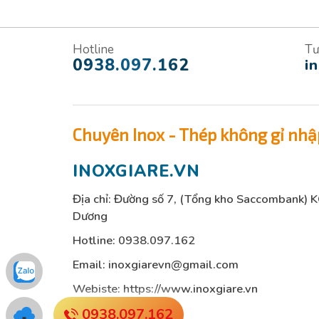
Hotline
Tư
0938.097.162
i
Chuyên Inox - Thép không gỉ nhậ
INOXGIARE.VN
Địa chỉ: Đường số 7, (Tổng kho Saccombank) 
Dương
Hotline:
0938.097.162
Email:
inoxgiarevn@gmail.com
Webiste: https://www.inoxgiare.vn
0938.097.162