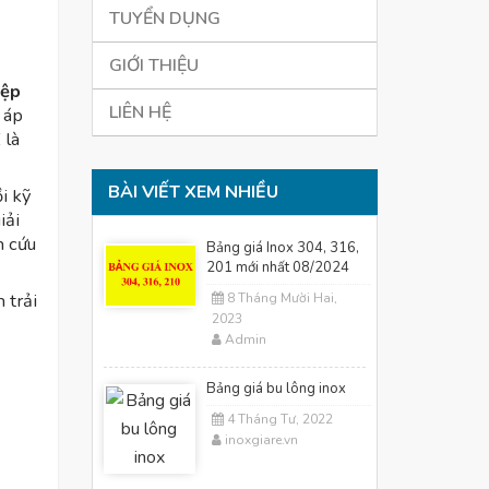
TUYỂN DỤNG
GIỚI THIỆU
iệp
LIÊN HỆ
 áp
 là
BÀI VIẾT XEM NHIỀU
i kỹ
iải
n cứu
Bảng giá Inox 304, 316,
201 mới nhất 08/2024
 trải
8 Tháng Mười Hai,
2023
Admin
Bảng giá bu lông inox
4 Tháng Tư, 2022
inoxgiare.vn