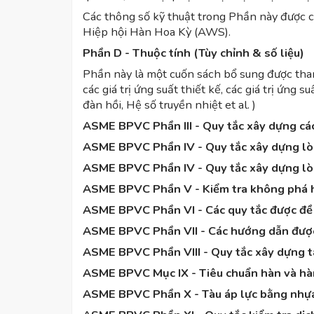
Các thông số kỹ thuật trong Phần này được ch
Hiệp hội Hàn Hoa Kỳ (AWS).
Phần D - Thuộc tính (Tùy chỉnh & số liệu)
Phần này là một cuốn sách bổ sung được tha
các giá trị ứng suất thiết kế, các giá trị ứng
đàn hồi, Hệ số truyền nhiệt et al. )
ASME BPVC Phần III - Quy tắc xây dựng cá
ASME BPVC Phần IV - Quy tắc xây dựng lò 
ASME BPVC Phần IV - Quy tắc xây dựng lò 
ASME BPVC Phần V - Kiểm tra không phá 
ASME BPVC Phần VI - Các quy tắc được đề x
ASME BPVC Phần VII - Các hướng dẫn được 
ASME BPVC Phần VIII - Quy tắc xây dựng t
ASME BPVC Mục IX - Tiêu chuẩn hàn và hà
ASME BPVC Phần X - Tàu áp lực bằng nhựa