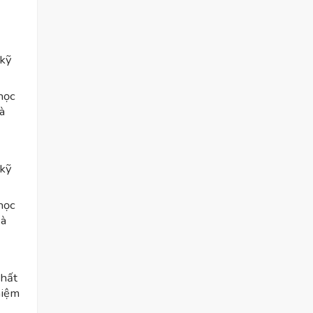
 kỹ
học
à
 kỹ
học
và
chất
hiệm