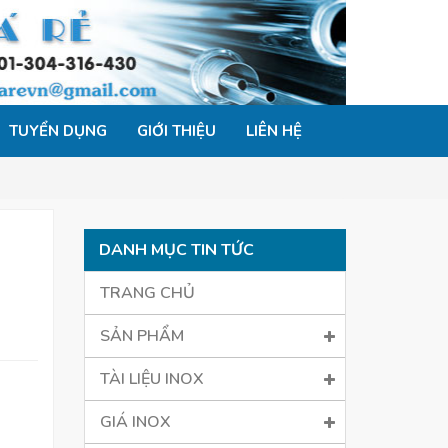
TUYỂN DỤNG
GIỚI THIỆU
LIÊN HỆ
DANH MỤC TIN TỨC
TRANG CHỦ
SẢN PHẨM
TÀI LIỆU INOX
GIÁ INOX