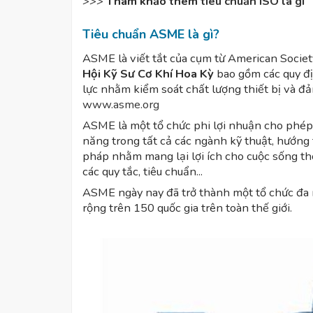
>>>
Tham khảo thêm
tiêu chuẩn ISO là gì
Tiêu chuẩn ASME là gì?
ASME là viết tắt của cụm từ American Society
Hội Kỹ Sư Cơ Khí Hoa Kỳ
bao gồm các quy địn
lực nhằm kiểm soát chất lượng thiết bị và đ
www.asme.org
ASME là một tổ chức phi lợi nhuận cho phép cộ
năng trong tất cả các ngành kỹ thuật, hướng t
pháp nhằm mang lại lợi ích cho cuộc sống thô
các quy tắc, tiêu chuẩn...
ASME ngày nay đã trở thành một tổ chức đa 
rộng trên 150 quốc gia trên toàn thế giới.