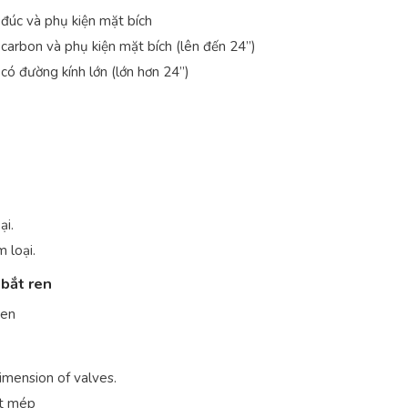
đúc và phụ kiện mặt bích
arbon và phụ kiện mặt bích (lên đến 24”)
ó đường kính lớn (lớn hơn 24”)
ại.
 loại.
 bắt ren
ren
mension of valves.
át mép