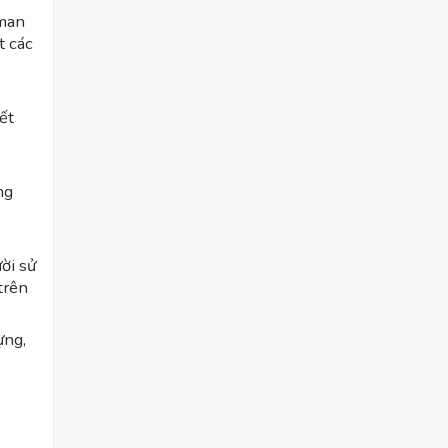
yman
t các
ết
ng
ời sử
trên
ựng,