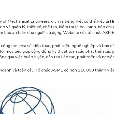
 of Mechanical Engineers, dịch ra tiếng Việt có thể hiểu là
H
h về quản lý, thiết kế, chế tạo, kiểm tra lò hơi, bình, bồn chịu
ảm bảo an toàn cho người sử dụng. Website của tổ chức ASME
ng tác, chia sẻ kiến ​​thức, phát triển nghề nghiệp và trao dồ
ới mục tiêu giúp cộng đồng kỹ thuật toàn cầu phát triển các g
ng qua việc huấn luyện, đào tạo liên tục, phát triển và nghiê
ngành và toàn cầu. Tổ chức ASME có hơn 110.000 thành viên