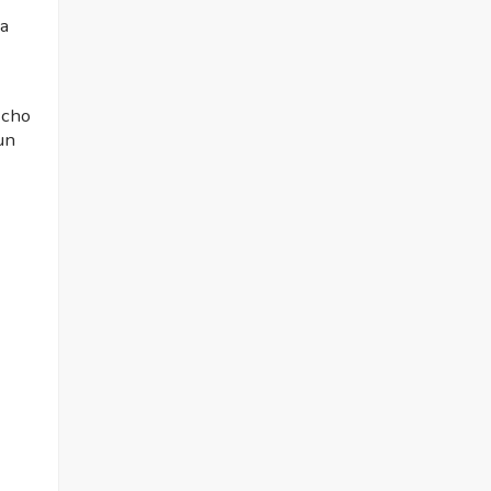
ủa
 cho
un