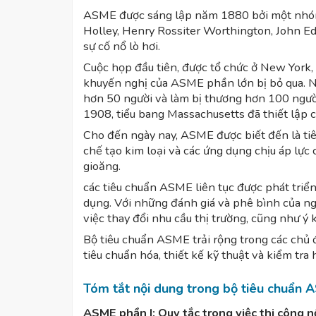
ASME được sáng lập năm 1880 bởi một nhó
Holley, Henry Rossiter Worthington, John Ed
sự cố nổ lò hơi.
Cuộc họp đầu tiên, được tổ chức ở New York, 
khuyến nghị của ASME phần lớn bị bỏ qua. N
hơn 50 người và làm bị thương hơn 100 người
1908, tiểu bang Massachusetts đã thiết lập cá
Cho đến ngày nay, ASME được biết đến là tiêu
chế tạo kim loại và các ứng dụng chịu áp lực
gioăng.
các tiêu chuẩn ASME liên tục được phát triển 
dụng. Với những đánh giá và phê bình của n
việc thay đổi nhu cầu thị trường, cũng như ý ki
Bộ tiêu chuẩn ASME trải rộng trong các chủ 
tiêu chuẩn hóa, thiết kế kỹ thuật và kiểm tra 
Tóm tắt nội dung trong bộ tiêu chuẩn 
ASME phần I: Quy tắc trong việc thi công nồ