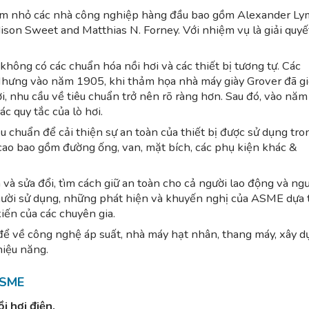
m nhỏ các nhà công nghiệp hàng đầu bao gồm Alexander L
ison Sweet and Matthias N. Forney. Với nhiệm vụ là giải quyế
không có các chuẩn hóa nồi hơi và các thiết bị tương tự. Các
hưng vào năm 1905, khi thảm họa nhà máy giày Grover đã gi
, nhu cầu về tiêu chuẩn trở nên rõ ràng hơn. Sau đó, vào năm
c quy tắc của lò hơi.
 chuẩn để cải thiện sự an toàn của thiết bị được sử dụng tro
 cao bao gồm đường ống, van, mặt bích, các phụ kiện khác &
và sửa đổi, tìm cách giữ an toàn cho cả người lao động và ngư
gười sử dụng, những phát hiện và khuyến nghị của ASME dựa 
ến ​​của các chuyên gia.
để về công nghệ áp suất, nhà máy hạt nhân, thang máy, xây d
hiệu năng.
ASME
i hơi điện.