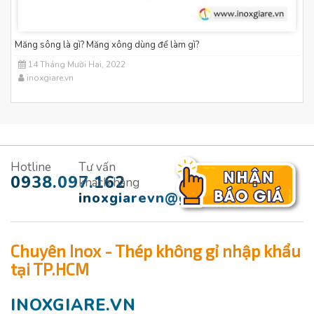
Măng sông là gì? Măng xông dùng để làm gì?
14 Tháng Mười Hai, 2022
inoxgiare.vn
Hotline
Tư vấn
0938.097.162
khách hàng
inoxgiarevn@gmail.com
Chuyên Inox - Thép không gỉ nhập khẩu
tại TP.HCM
INOXGIARE.VN