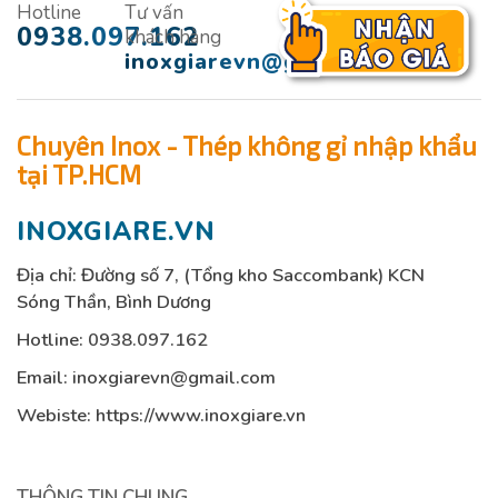
Hotline
Tư vấn
0938.097.162
khách hàng
inoxgiarevn@gmail.com
Chuyên Inox - Thép không gỉ nhập khẩu
tại TP.HCM
INOXGIARE.VN
Địa chỉ: Đường số 7, (Tổng kho Saccombank) KCN
Sóng Thần, Bình Dương
Hotline:
0938.097.162
Email:
inoxgiarevn@gmail.com
Webiste: https://www.inoxgiare.vn
THÔNG TIN CHUNG