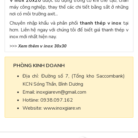
V inox 20x20
được sử dụng trong cơ khí chế tạo, chân
máy công nghiệp, thay thế các chi tiết bằng sắt ở những
nơi có môi trường axit...
Chuyên nhập khẩu và phân phối
thanh thép v inox
tại
hcm. Liên hệ ngay với chúng tôi để biết giá thanh thép v
inox mới nhất hiện nay.
>>>
Xem thêm v inox 30x30
PHÒNG KINH DOANH
Địa chỉ: Đường số 7, (Tổng kho Saccombank)
KCN Sóng Thần, Bình Dương
Email:
inoxgiarevn@gmail.com
Hotline: 0938.097.162
Website: www.inoxgiare.vn