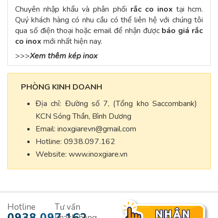
Chuyên nhập khẩu và phân phối
rắc co inox
tại hcm.
Quý khách hàng có nhu cầu có thể liên hệ với chúng tôi
qua số điện thoại hoặc email để nhận được
báo giá rắc
co inox
mới nhất hiện nay.
>>>
Xem thêm kép inox
PHÒNG KINH DOANH
Địa chỉ: Đường số 7, (Tổng kho Saccombank)
KCN Sóng Thần, Bình Dương
Email:
inoxgiarevn@gmail.com
Hotline: 0938.097.162
Website: www.inoxgiare.vn
Hotline
Tư vấn
0938.097.162
khách hàng