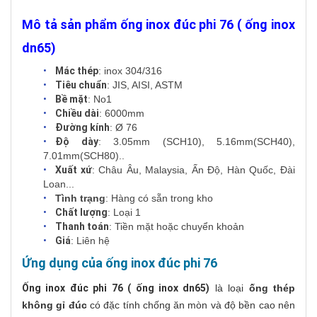
Mô tả sản phẩm ống inox đúc phi 76 ( ống inox
dn65)
Mác thép
: inox 304/316
Tiêu chuẩn
: JIS, AISI, ASTM
Bề mặt
: No1
Chiều dài
: 6000mm
Đường kính
: Ø 76
Độ dày
: 3.05mm (SCH10), 5.16mm(SCH40),
7.01mm(SCH80)..
Xuất xứ
: Châu Âu, Malaysia, Ấn Độ, Hàn Quốc, Đài
Loan...
Tình trạng
: Hàng có sẵn trong kho
Chất lượng
: Loại 1
Thanh toán
: Tiền mặt hoặc chuyển khoản
Giá
: Liên hệ
Ứng dụng của ống inox đúc phi 76
Ống inox đúc phi 76 ( ống inox dn65)
là loại
ống thép
không gỉ đúc
có đặc tính chống ăn mòn và độ bền cao nên