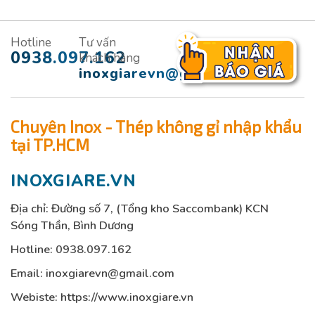
Hotline
Tư vấn
0938.097.162
khách hàng
inoxgiarevn@gmail.com
Chuyên Inox - Thép không gỉ nhập khẩu
tại TP.HCM
INOXGIARE.VN
Địa chỉ: Đường số 7, (Tổng kho Saccombank) KCN
Sóng Thần, Bình Dương
Hotline:
0938.097.162
Email:
inoxgiarevn@gmail.com
Webiste: https://www.inoxgiare.vn