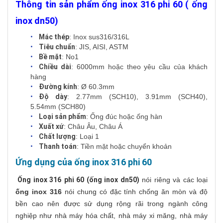
Thông tin sản phẩm ống inox 316 phi 60 ( ống
inox dn50)
Mác thép
: Inox sus316/316L
Tiêu chuẩn
: JIS, AISI, ASTM
Bề mặt
: No1
Chiều dài
: 6000mm hoặc theo yêu cầu của khách
hàng
Đường kính
: Ø 60.3mm
Độ dày
: 2.77mm (SCH10), 3.91mm (SCH40),
5.54mm (SCH80)
Loại sản phẩm
: Ống đúc hoặc ống hàn
Xuất xứ
: Châu Âu, Châu Á
Chất lượng
: Loại 1
Thanh toán
: Tiền mặt hoặc chuyển khoản
Ứng dụng của ống inox 316 phi 60
Ống inox 316
phi 60 (ống inox dn50)
nói riêng và các loại
ống inox 316
nói chung có đặc tính chống ăn mòn và độ
bền cao nên được sử dụng rộng rãi trong ngành công
nghiệp như nhà máy hóa chất, nhà máy xi măng, nhà máy