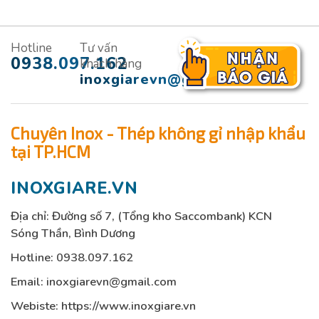
Hotline
Tư vấn
0938.097.162
khách hàng
inoxgiarevn@gmail.com
Chuyên Inox - Thép không gỉ nhập khẩu
tại TP.HCM
INOXGIARE.VN
Địa chỉ: Đường số 7, (Tổng kho Saccombank) KCN
Sóng Thần, Bình Dương
Hotline:
0938.097.162
Email:
inoxgiarevn@gmail.com
Webiste: https://www.inoxgiare.vn