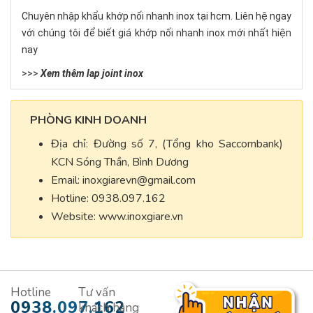
Chuyên nhập khẩu khớp nối nhanh inox tại hcm. Liên hệ ngay
với chúng tôi để biết giá khớp nối nhanh inox mới nhất hiện
nay
>>>
Xem thêm lap joint inox
PHÒNG KINH DOANH
Địa chỉ: Đường số 7, (Tổng kho Saccombank)
KCN Sóng Thần, Bình Dương
Email:
inoxgiarevn@gmail.com
Hotline: 0938.097.162
Website: www.inoxgiare.vn
Hotline
Tư vấn
0938.097.162
khách hàng