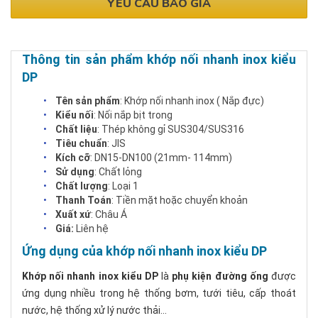
YÊU CẦU BÁO GIÁ
Thông tin sản phẩm khớp nối nhanh inox kiểu
DP
Tên sản phẩm
: Khớp nối nhanh inox ( Nắp đực)
Kiểu nối
: Nối nắp bịt trong
Chất liệu
: Thép không gỉ SUS304/SUS316
Tiêu chuẩn
: JIS
Kích cỡ
: DN15-DN100 (21mm- 114mm)
Sử dụng
: Chất lỏng
Chất lượng
: Loại 1
Thanh Toán
: Tiền mặt hoặc chuyển khoản
Xuất xứ
: Châu Á
Giá:
Liên hệ
Ứng dụng của khớp nối nhanh inox kiểu DP
Khớp nối nhanh
inox
kiểu DP
là
phụ kiện đường ống
được
ứng dụng nhiều trong hệ thống bơm, tưới tiêu, cấp thoát
nước, hệ thống xử lý nước thải...