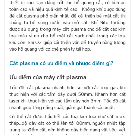
thiết bị cao, tạo dáng tốt cho hồ quang cắt, có tính an
toàn cao và hiệu quả kinh tế cao. Không khí được dùng
để cắt plasma phổ biến nhất, để cải thiện bề mặt cắt thì
chúng ta bổ sung nước vào mỏ cắt. Khí Nitơ thường
được sử dụng trong máy cắt plasma cnc để cắt các kim
loại màu vì nó cho bề mặt cắt sạch nhất trong các loại
khí. Còn khí O2 giúp cải thiện vấn đề truyền năng lượng
vào hồ quang với cơ chế phân ly tái hợp.
Cắt plasma có ưu điểm và nhược điểm gì?
Ưu điểm của máy cắt plasma
Tốc độ cắt plasma nhanh hơn so với cắt oxy-gas khi
thực hiện với các tấm dày dưới 50mm. Nhanh hơn cắt
laser khi thực hiện với các tấm dày hơn 3mm. Tốc độ cắt
nhanh giúp tăng năng suất, giảm giá thành sản xuất.
Có thể cắt được hầu hết các loại kim loại như sắt, inox,
thép...độ dày cắt có thể lên tới 80mm, nguồn nhiệt tập
trung tại điểm cắt, nên không gây biến dạng vật liệu, vết