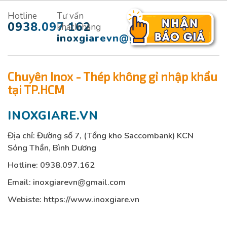
Hotline
Tư vấn
0938.097.162
khách hàng
inoxgiarevn@gmail.com
Chuyên Inox - Thép không gỉ nhập khẩu
tại TP.HCM
INOXGIARE.VN
Địa chỉ: Đường số 7, (Tổng kho Saccombank) KCN
Sóng Thần, Bình Dương
Hotline:
0938.097.162
Email:
inoxgiarevn@gmail.com
Webiste: https://www.inoxgiare.vn