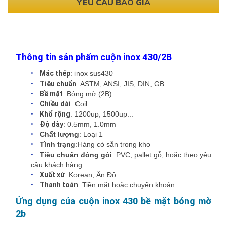
YÊU CẦU BÁO GIÁ
Thông tin sản phẩm cuộn inox 430/2B
Mác thép
: inox sus430
Tiêu chuẩn
: ASTM, ANSI, JIS, DIN, GB
Bề mặt
: Bóng mờ (2B)
Chiều dài
: Coil
Khổ rộng
: 1200up, 1500up...
Độ dày
: 0.5mm, 1.0mm
Chất lượng
: Loại 1
Tình trạng
:Hàng có sẵn trong kho
Tiêu chuẩn đóng gói
:
PVC, pallet gỗ, hoặc theo yêu
cầu khách hàng
Xuất xứ
: Korean, Ấn Độ...
Thanh toán
: Tiền mặt hoặc chuyển khoản
Ứng dụng của cuộn inox 430 bề mặt bóng mờ
2b