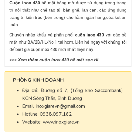
Cuộn inox 430
bề mặt bóng mờ được sử dụng trong trang
trí nội thất như chế tạo tủ, bàn ghế, lan can, các ứng dụng
trang trí kiến trúc (bên trong) cho hầm ngân hàng,cửa két an
toàn...
Chuyên nhập khẩu và phân phối
cuộn inox 430
với các bề
mặt như BA/2B/HL/No.1 tại hcm. Liên hệ ngay với chúng tôi
để biết giá cuộn inox 430 mới nhất hiện nay.
>>>
Xem thêm
cuộn inox 430 bề mặt sọc HL
PHÒNG KINH DOANH
Địa chỉ: Đường số 7, (Tổng kho Saccombank)
KCN Sóng Thần, Bình Dương
Email:
inoxgiarevn@gmail.com
Hotline: 0938.097.162
Website: www.inoxgiare.vn