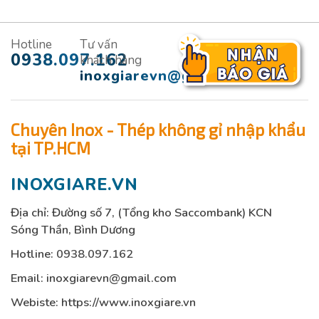
Hotline
Tư vấn
0938.097.162
khách hàng
inoxgiarevn@gmail.com
Chuyên Inox - Thép không gỉ nhập khẩu
tại TP.HCM
INOXGIARE.VN
Địa chỉ: Đường số 7, (Tổng kho Saccombank) KCN
Sóng Thần, Bình Dương
Hotline:
0938.097.162
Email:
inoxgiarevn@gmail.com
Webiste: https://www.inoxgiare.vn