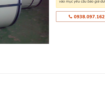
vào mục yêu cầu báo giá dướ
0938.097.162