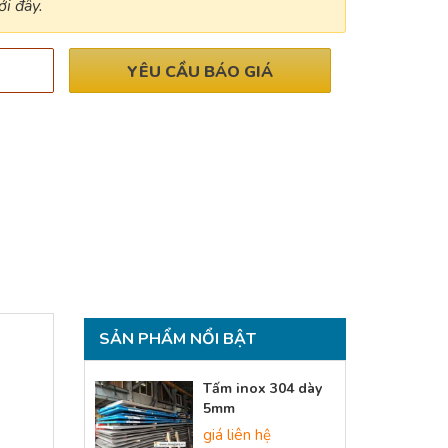
i đây.
YÊU CẦU BÁO GIÁ
SẢN PHẨM NỔI BẬT
Tấm inox 304 dày
5mm
giá liên hệ