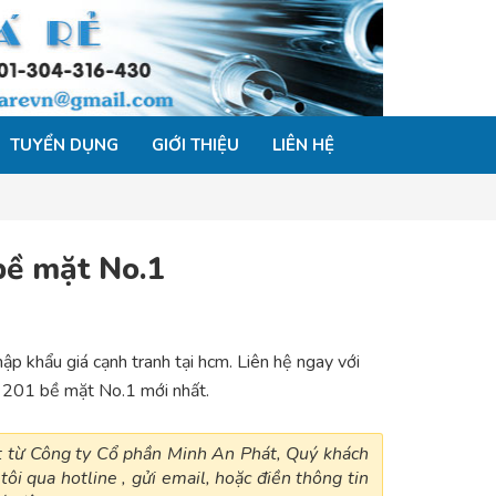
TUYỂN DỤNG
GIỚI THIỆU
LIÊN HỆ
bề mặt No.1
p khẩu giá cạnh tranh tại hcm. Liên hệ ngay với
ox 201 bề mặt No.1 mới nhất.
ất từ Công ty Cổ phần Minh An Phát, Quý khách
tôi qua hotline , gửi email, hoặc điền thông tin