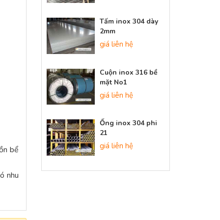
Tấm inox 304 dày
2mm
giá liên hệ
Cuộn inox 316 bề
mặt No1
giá liên hệ
Ống inox 304 phi
21
giá liên hệ
bồn bể
có nhu