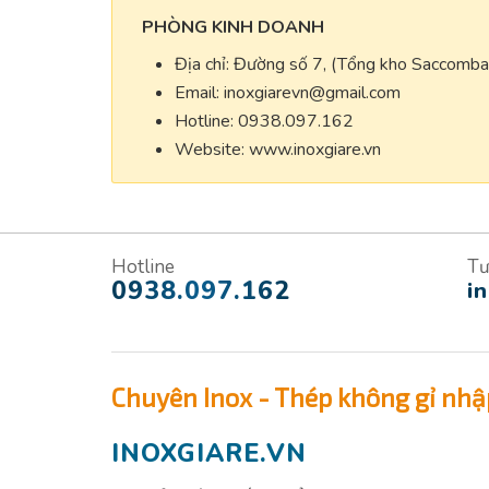
PHÒNG KINH DOANH
Địa chỉ: Đường số 7, (Tổng kho Saccomb
Email:
inoxgiarevn@gmail.com
Hotline: 0938.097.162
Website: www.inoxgiare.vn
Hotline
Tư
0938.097.162
i
Chuyên Inox - Thép không gỉ nhậ
INOXGIARE.VN