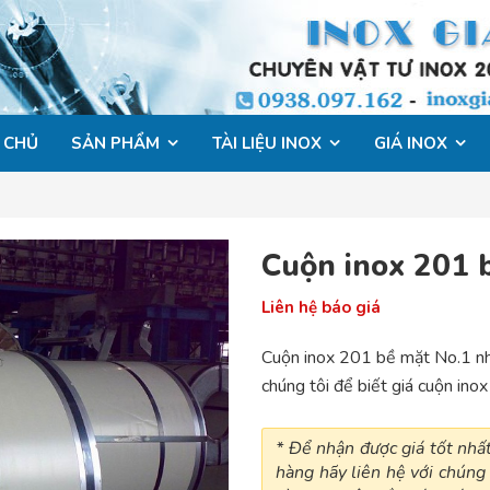
 CHỦ
SẢN PHẨM
TÀI LIỆU INOX
GIÁ INOX
Cuộn inox 201 
Liên hệ báo giá
Cuộn inox 201 bề mặt No.1 nhậ
chúng tôi để biết giá cuộn in
* Để nhận được giá tốt nh
hàng hãy liên hệ với chúng 